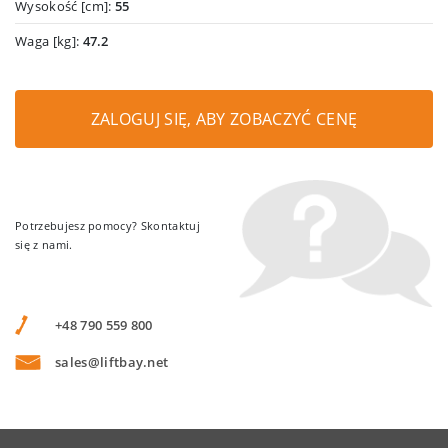
Wysokość [cm]:
55
Waga [kg]:
47.2
ZALOGUJ SIĘ, ABY ZOBACZYĆ CENĘ
Potrzebujesz pomocy? Skontaktuj
się z nami.
+48 790 559 800
sales@liftbay.net