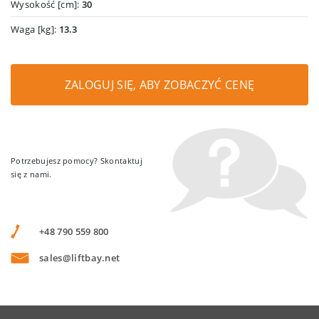
Wysokość [cm]:
30
Waga [kg]:
13.3
ZALOGUJ SIĘ, ABY ZOBACZYĆ CENĘ
Potrzebujesz pomocy? Skontaktuj
się z nami.
+48 790 559 800
sales@liftbay.net