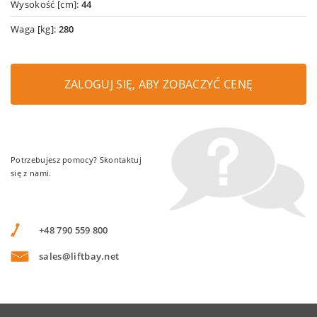
Wysokość [cm]:
44
Waga [kg]:
280
ZALOGUJ SIĘ, ABY ZOBACZYĆ CENĘ
Potrzebujesz pomocy? Skontaktuj
się z nami.
+48 790 559 800
sales@liftbay.net