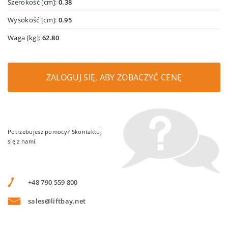
Szerokość [cm]:
0.38
Wysokość [cm]:
0.95
Waga [kg]:
62.80
ZALOGUJ SIĘ, ABY ZOBACZYĆ CENĘ
Potrzebujesz pomocy? Skontaktuj
się z nami.
+48 790 559 800
sales@liftbay.net