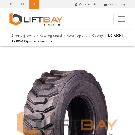
DE
EN
PL
Zaloguj się
Moje konto
Strona główna
Katalog części
Koła i opony
Opony
JLG AICHI
15195A Opona terenowa