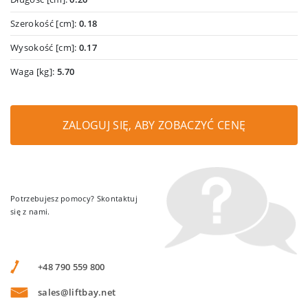
Szerokość [cm]:
0.18
Wysokość [cm]:
0.17
Waga [kg]:
5.70
ZALOGUJ SIĘ, ABY ZOBACZYĆ CENĘ
Potrzebujesz pomocy? Skontaktuj
się z nami.
+48 790 559 800
sales@liftbay.net