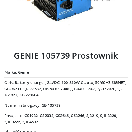
GENIE 105739 Prostownik
Marka:
Genie
Opis:
Battery-charger, 24VDC, 100-240VAC auto, 50/60HZ SIGNET,
GE-96211, SJ-128537, UP-503097-000, JL-0400170-8, SJ-152070, SJ-
161827, GE-229604
Numer katalogowy:
GE-105739
Pasuje do:
GS1932, GS2032, GS2646, GS3246, SJ3219, SJIII3220,
SJIII3226, SJIII4632
Długość [cm]:
0.20