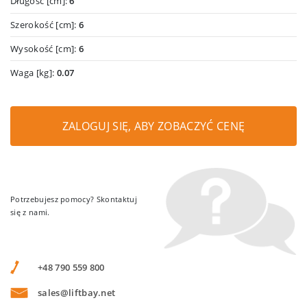
Długość [cm]:
6
Szerokość [cm]:
6
Wysokość [cm]:
6
Waga [kg]:
0.07
ZALOGUJ SIĘ, ABY ZOBACZYĆ CENĘ
Potrzebujesz pomocy? Skontaktuj
się z nami.
+48 790 559 800
sales@liftbay.net