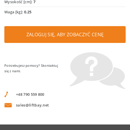
Wysokość [cm]:
7
Waga [kg]:
0.25
ZALOGUJ SIĘ, ABY ZOBACZYĆ CENĘ
Potrzebujesz pomocy? Skontaktuj
się z nami.
+48 790 559 800
sales@liftbay.net