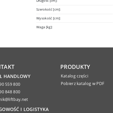
Długość [cm]:
Szerokość [cm]:
Wysokość [cm]:
Waga [kg]:
TAKT
PRODUKTY
AŁ HANDLOWY
Katalog części
Pobierz katalog w PDF
90 559 800
90 848 800
ik@liftbay.net
GOWOŚĆ I LOGISTYKA