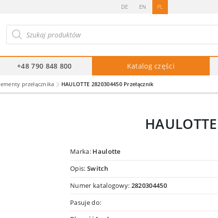
DE
EN
PL
ukiwarka
duktów
+48 790 848 800
Katalog części
lementy przełącznika
HAULOTTE 2820304450 Przełącznik
HAULOTTE 
Marka:
Haulotte
Opis:
Switch
Numer katalogowy:
2820304450
Pasuje do: