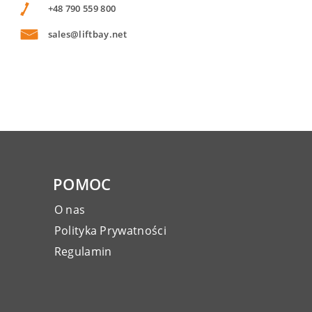
+48 790 559 800
sales@liftbay.net
POMOC
O nas
Polityka Prywatności
Regulamin