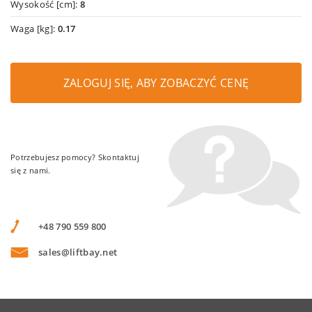
Wysokość [cm]:
8
Waga [kg]:
0.17
ZALOGUJ SIĘ, ABY ZOBACZYĆ CENĘ
Potrzebujesz pomocy? Skontaktuj
się z nami.
+48 790 559 800
sales@liftbay.net