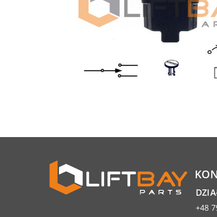
KON
DZI
+48 7