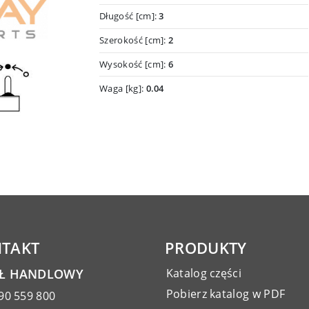
Długość [cm]:
3
Szerokość [cm]:
2
Wysokość [cm]:
6
Waga [kg]:
0.04
TAKT
PRODUKTY
AŁ HANDLOWY
Katalog części
Pobierz katalog w PDF
90 559 800