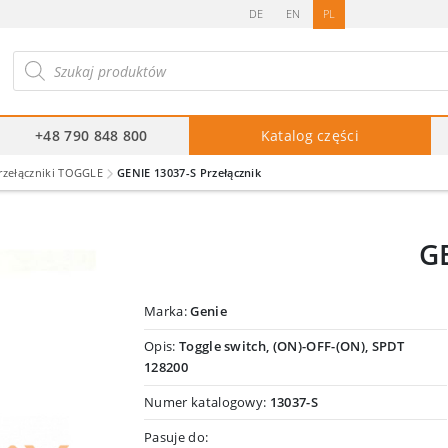
DE
EN
PL
ukiwarka
duktów
+48 790 848 800
Katalog części
rzełączniki TOGGLE
GENIE 13037-S Przełącznik
GE
Marka:
Genie
Opis:
Toggle switch, (ON)-OFF-(ON), SPDT
128200
Numer katalogowy:
13037-S
Pasuje do: