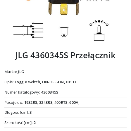
JLG 4360345S Przełącznik
Marka:
JLG
Opis:
Toggle switch, ON-OFF-ON, DPDT
Numer katalogowy:
4360345S
Pasuje do:
1932RS, 3248RS, 400RTS, 600AJ
Długość [cm]:
3
Szerokość [cm]:
2