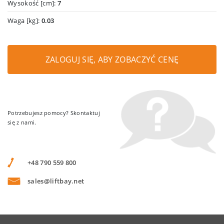
Wysokość [cm]:
7
Waga [kg]:
0.03
ZALOGUJ SIĘ, ABY ZOBACZYĆ CENĘ
Potrzebujesz pomocy? Skontaktuj
się z nami.
+48 790 559 800
sales@liftbay.net