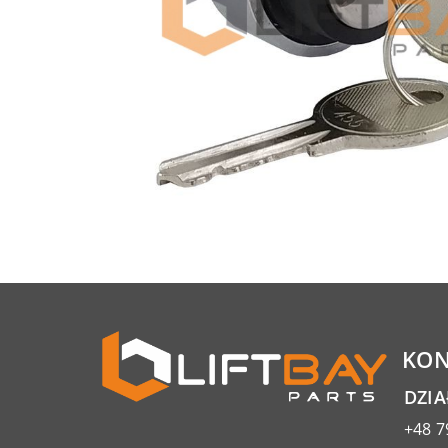
KON
DZI
+48 7