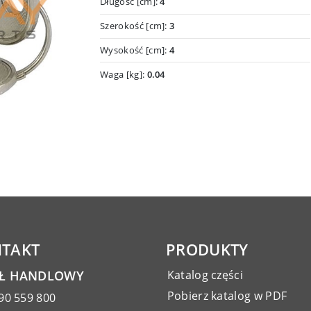
Długość [cm]:
4
Szerokość [cm]:
3
Wysokość [cm]:
4
Waga [kg]:
0.04
TAKT
PRODUKTY
AŁ HANDLOWY
Katalog części
Pobierz katalog w PDF
90 559 800