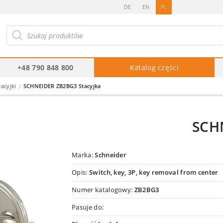
DE
EN
PL
ukiwarka
duktów
+48 790 848 800
Katalog części
tacyjki
SCHNEIDER ZB2BG3 Stacyjka
SCH
Marka:
Schneider
Opis:
Switch, key, 3P, key removal from center
Numer katalogowy:
ZB2BG3
Pasuje do: