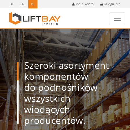
DE
EN
PL
Zaloguj się
Moje konto
Szeroki asortyment
komponentów
do podnośników
wszystkich
wiodących
producentów.