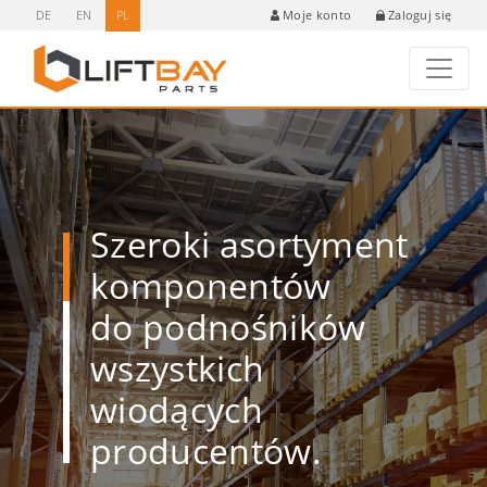
DE
EN
PL
Zaloguj się
Moje konto
Szeroki asortyment
komponentów
do podnośników
wszystkich
wiodących
producentów.