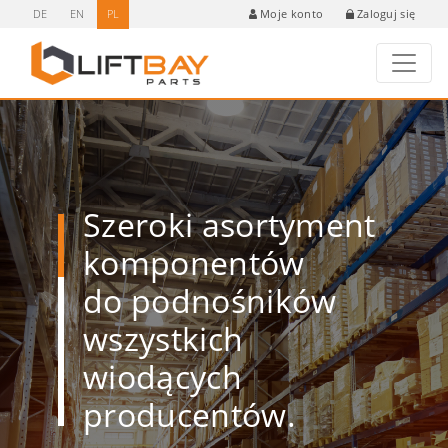
DE
EN
PL
Zaloguj się
Moje konto
Szeroki asortyment
komponentów
do podnośników
wszystkich
wiodących
producentów.