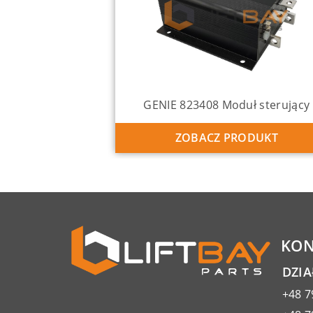
GENIE 823408 Moduł sterujący
ZOBACZ PRODUKT
KON
DZI
+48 7