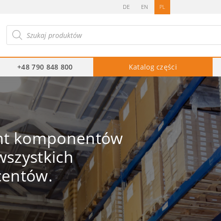
DE
EN
PL
ukiwarka
duktów
+48 790 848 800
Katalog części
ent komponentów
szystkich
centów.