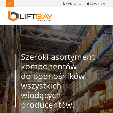
PL
Zaloguj się
Moje konto
Szeroki asortyment
komponentów
do podnośników
wszystkich
wiodących
producentów.