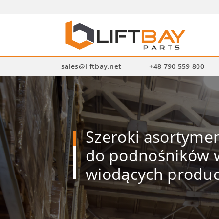
Wysz
pro
sales@liftbay.net
+48 790 559 800
Szeroki asortym
do podnośników w
wiodących produ