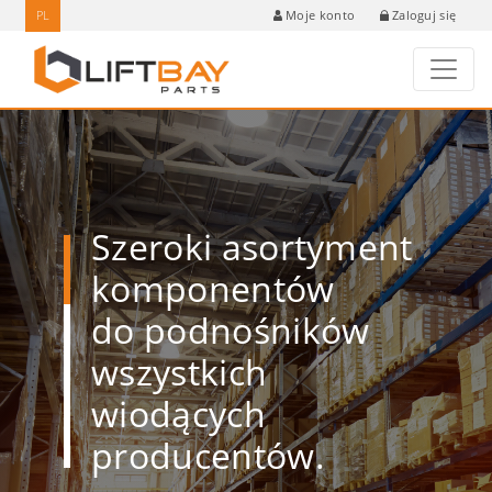
PL
Zaloguj się
Moje konto
Szeroki asortyment
komponentów
do podnośników
wszystkich
wiodących
producentów.