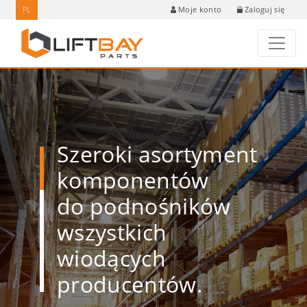
PL
Zaloguj się
Moje konto
Szeroki asortyment
komponentów
do podnośników
wszystkich
wiodących
producentów.