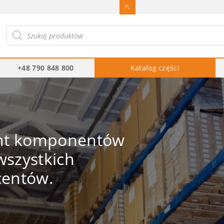
PL
ukiwarka
duktów
+48 790 848 800
Katalog części
ent komponentów
szystkich
centów.