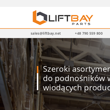
Wysz
pro
sales@liftbay.net
+48 790 559 800
Szeroki asortym
do podnośników w
wiodących produ