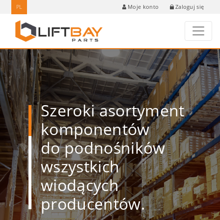
PL
Zaloguj się
Moje konto
Szeroki asortyment
komponentów
do podnośników
wszystkich
wiodących
producentów.