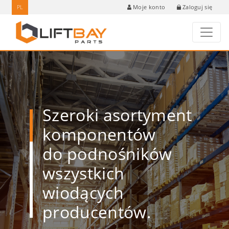
PL
Zaloguj się
Moje konto
Szeroki asortyment
komponentów
do podnośników
wszystkich
wiodących
producentów.