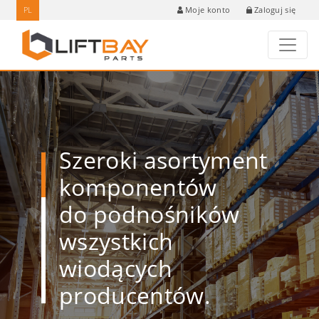
PL
Zaloguj się
Moje konto
Szeroki asortyment
komponentów
do podnośników
wszystkich
wiodących
producentów.