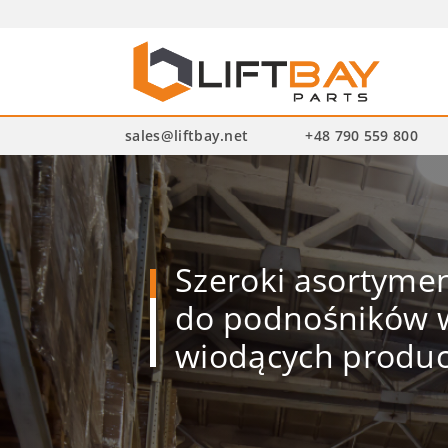
Wysz
pro
sales@liftbay.net
+48 790 559 800
Szeroki asortym
do podnośników w
wiodących produ