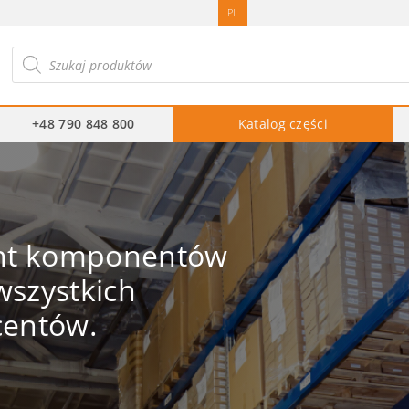
PL
ukiwarka
duktów
+48 790 848 800
Katalog części
ent komponentów
szystkich
centów.