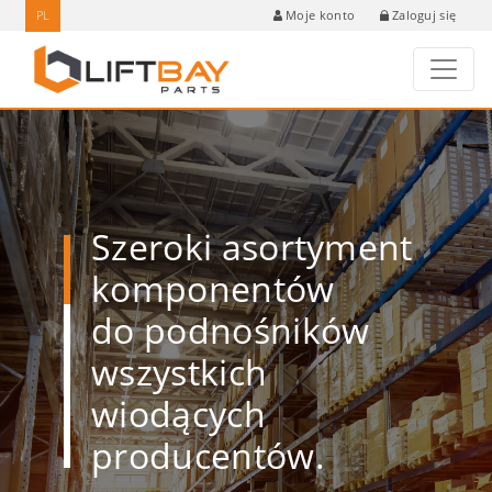
PL
Zaloguj się
Moje konto
Szeroki asortyment
komponentów
do podnośników
wszystkich
wiodących
producentów.