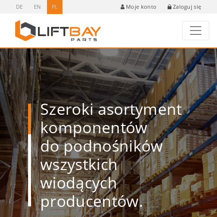
DE
EN
PL
Zaloguj się
Moje konto
Szeroki asortyment
komponentów
do podnośników
wszystkich
wiodących
producentów.