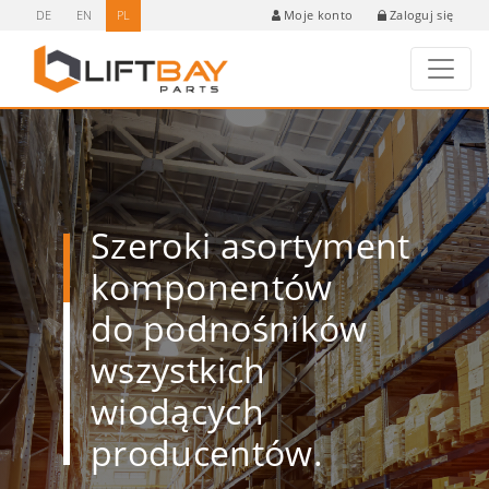
DE
EN
PL
Zaloguj się
Moje konto
Szeroki asortyment
komponentów
do podnośników
wszystkich
wiodących
producentów.