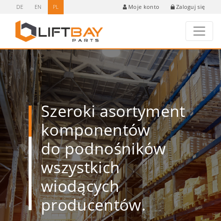
DE
EN
PL
Zaloguj się
Moje konto
Szeroki asortyment
komponentów
do podnośników
wszystkich
wiodących
producentów.