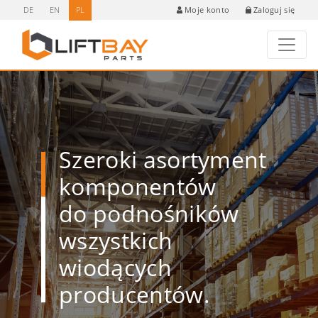
DE
EN
PL
Zaloguj się
Moje konto
Szeroki asortyment
komponentów
do podnośników
wszystkich
wiodących
producentów.