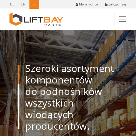
DE
EN
PL
Zaloguj się
Moje konto
Szeroki asortyment
komponentów
do podnośników
wszystkich
wiodących
producentów.