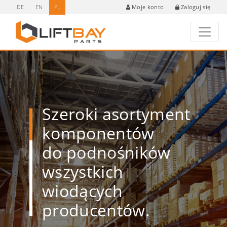
DE
EN
PL
Zaloguj się
Moje konto
Szeroki asortyment
komponentów
do podnośników
wszystkich
wiodących
producentów.