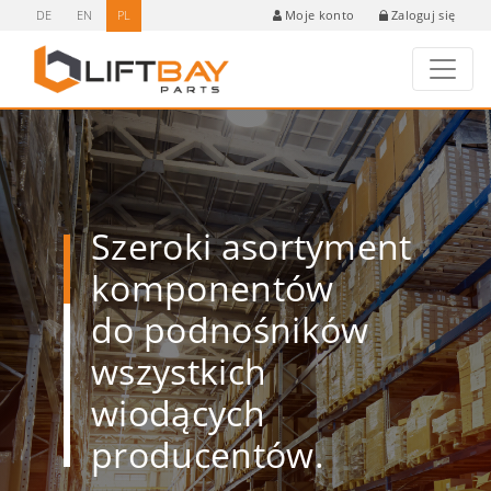
DE
EN
PL
Zaloguj się
Moje konto
Szeroki asortyment
komponentów
do podnośników
wszystkich
wiodących
producentów.