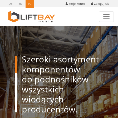
DE
EN
PL
Zaloguj się
Moje konto
Szeroki asortyment
komponentów
do podnośników
wszystkich
wiodących
producentów.