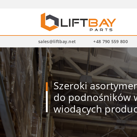
Wysz
pro
sales@liftbay.net
+48 790 559 800
Szeroki asortym
do podnośników w
wiodących produ