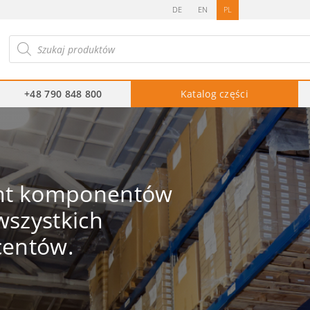
DE
EN
PL
ukiwarka
duktów
+48 790 848 800
Katalog części
ent komponentów
szystkich
centów.