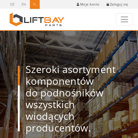
DE
EN
PL
Zaloguj się
Moje konto
Szeroki asortyment
komponentów
do podnośników
wszystkich
wiodących
producentów.