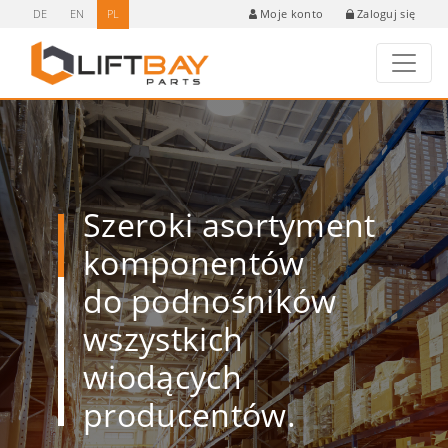
DE
EN
PL
Zaloguj się
Moje konto
Szeroki asortyment
komponentów
do podnośników
wszystkich
wiodących
producentów.