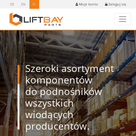
DE
EN
PL
Zaloguj się
Moje konto
Szeroki asortyment
komponentów
do podnośników
wszystkich
wiodących
producentów.