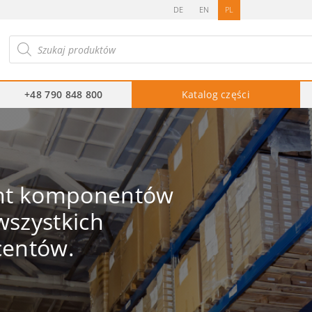
DE
EN
PL
ukiwarka
duktów
+48 790 848 800
Katalog części
ent komponentów
szystkich
centów.