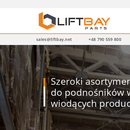
Wysz
pro
sales@liftbay.net
+48 790 559 800
Szeroki asortym
do podnośników w
wiodących produ