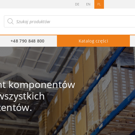
DE
EN
PL
ukiwarka
duktów
+48 790 848 800
Katalog części
ent komponentów
szystkich
centów.