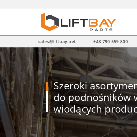
Wysz
pro
sales@liftbay.net
+48 790 559 800
Szeroki asortym
do podnośników w
wiodących produ