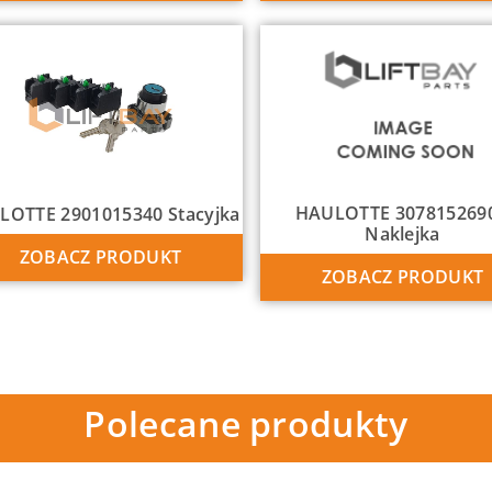
HAULOTTE 307815269
LOTTE 2901015340 Stacyjka
Naklejka
ZOBACZ PRODUKT
ZOBACZ PRODUKT
Polecane produkty