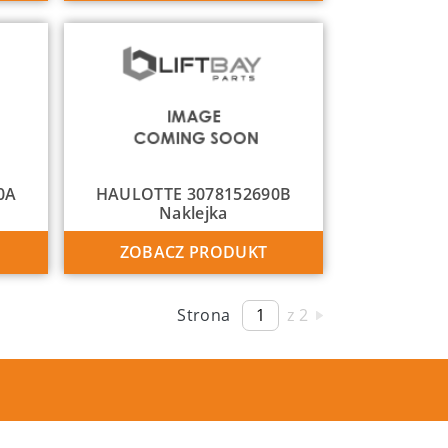
0A
HAULOTTE 3078152690B
Naklejka
ZOBACZ PRODUKT
Strona
z 2