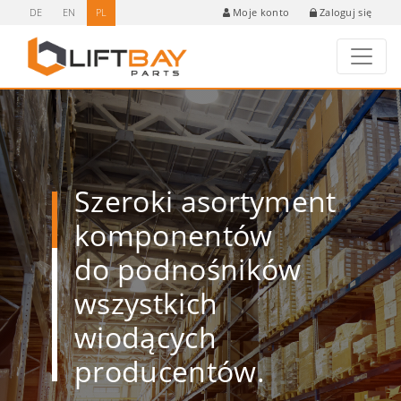
DE
EN
PL
Zaloguj się
Moje konto
Szeroki asortyment
komponentów
do podnośników
wszystkich
wiodących
producentów.