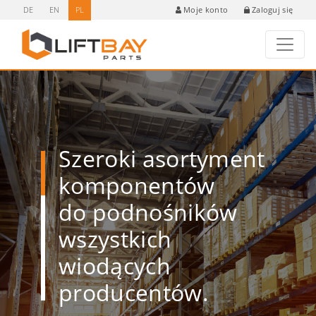
DE
EN
PL
Zaloguj się
Moje konto
Szeroki asortyment
komponentów
do podnośników
wszystkich
wiodących
producentów.