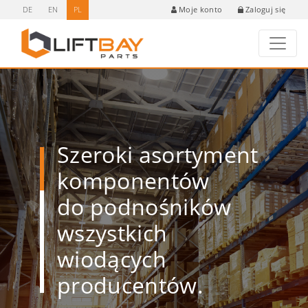
DE
EN
PL
Zaloguj się
Moje konto
Szeroki asortyment
komponentów
do podnośników
wszystkich
wiodących
producentów.