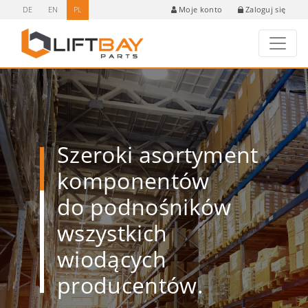
DE
EN
PL
Zaloguj się
Moje konto
Szeroki asortyment
komponentów
do podnośników
wszystkich
wiodących
producentów.