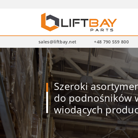
Wysz
pro
sales@liftbay.net
+48 790 559 800
Szeroki asortym
do podnośników w
wiodących produ