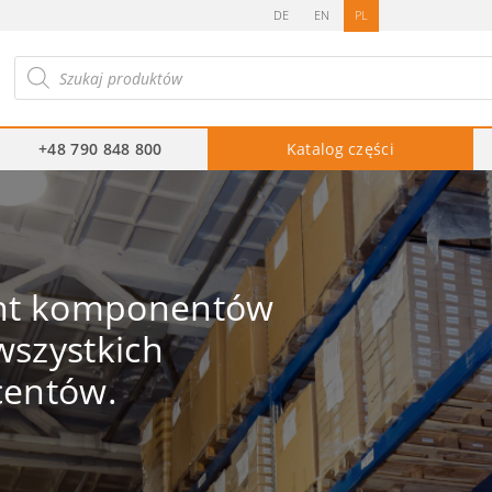
DE
EN
PL
ukiwarka
duktów
+48 790 848 800
Katalog części
ent komponentów
szystkich
centów.