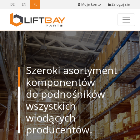
DE
EN
PL
Zaloguj się
Moje konto
Szeroki asortyment
komponentów
do podnośników
wszystkich
wiodących
producentów.