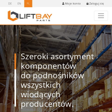
DE
EN
PL
Zaloguj się
Moje konto
Szeroki asortyment
komponentów
do podnośników
wszystkich
wiodących
producentów.