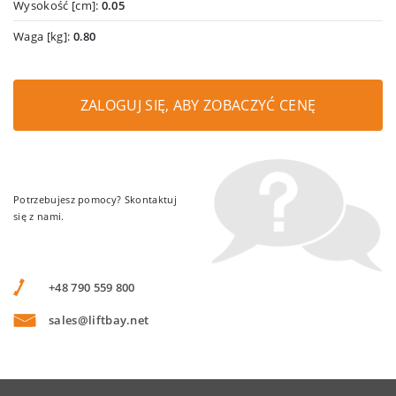
Wysokość [cm]:
0.05
Waga [kg]:
0.80
ZALOGUJ SIĘ, ABY ZOBACZYĆ CENĘ
Potrzebujesz pomocy? Skontaktuj
się z nami.
+48 790 559 800
sales@liftbay.net