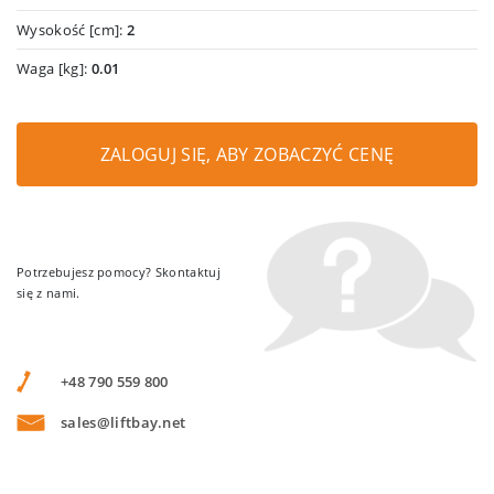
Wysokość [cm]:
2
Waga [kg]:
0.01
ZALOGUJ SIĘ, ABY ZOBACZYĆ CENĘ
Potrzebujesz pomocy? Skontaktuj
się z nami.
+48 790 559 800
sales@liftbay.net