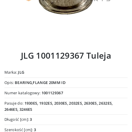
JLG 1001129367 Tuleja
Marka:
JLG
Opis:
BEARING,FLANGE 20MM ID
Numer katalogowy:
1001129367
Pasuje do:
1930ES, 1932ES, 2030ES, 2032ES, 2630ES, 2632ES,
2646ES, 3246ES
Długość [cm]:
3
Szerokość [cm]:
3