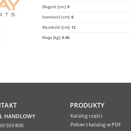
Długość [cm]:
9
Szerokość [cm]:
6
Wysokość [cm]:
12
Waga [kg]:
0.30
TAKT
PRODUKTY
AŁ HANDLOWY
Katalog części
Pobierz katalog w PDF
90 559 800