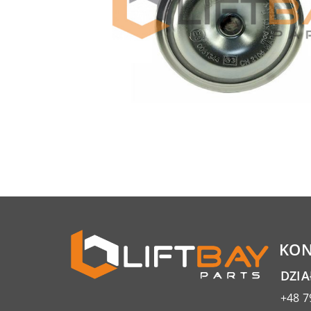
KON
DZI
+48 7