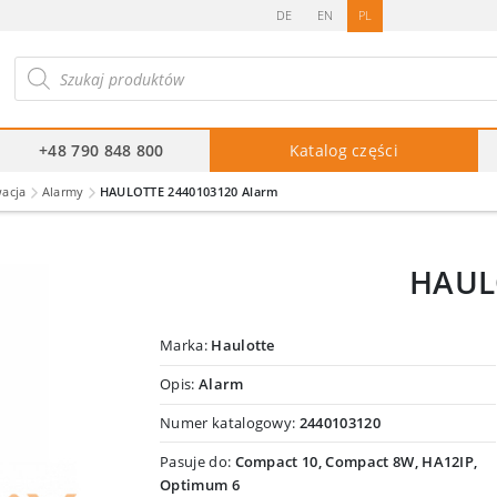
DE
EN
PL
ukiwarka
duktów
+48 790 848 800
Katalog części
wacja
Alarmy
HAULOTTE 2440103120 Alarm
HAUL
Marka:
Haulotte
Opis:
Alarm
Numer katalogowy:
2440103120
Pasuje do:
Compact 10, Compact 8W, HA12IP,
Optimum 6